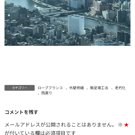
ロープブランコ
、
外壁修繕
、
無足場工法
、
老朽化
カテゴリー
、
雨漏り
コメントを残す
メールアドレスが公開されることはありません。
※
が付いている欄は必須項目です