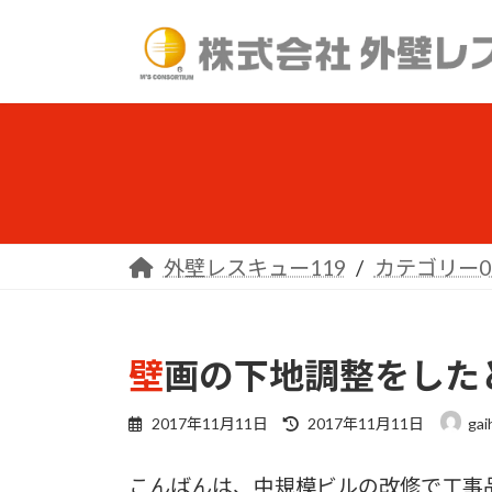
コ
ナ
ン
ビ
テ
ゲ
ン
ー
ツ
シ
へ
ョ
ス
ン
キ
に
ッ
移
外壁レスキュー119
カテゴリー0
プ
動
壁画の下地調整をし
最
2017年11月11日
2017年11月11日
gai
終
更
こんばんは、中規模ビルの改修で工事
新