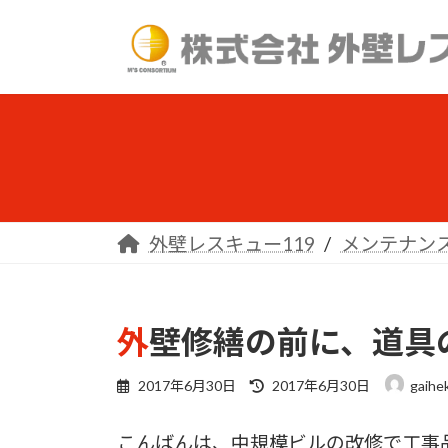
コ
ナ
ン
ビ
テ
ゲ
ン
ー
ツ
シ
へ
ョ
ス
ン
キ
に
ッ
移
外壁レスキュー119
メンテナン
プ
動
外壁修繕の前に、道
最
2017年6月30日
2017年6月30日
gaihe
終
更
こんばんは、中規模ビルの改修で工事
新