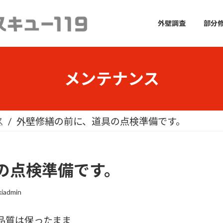
外壁調査
部分
メンテナンス
ス
外壁修繕の前に、道具の点検準備です。
具の点検準備です。
kiadmin
品質は保ったまま