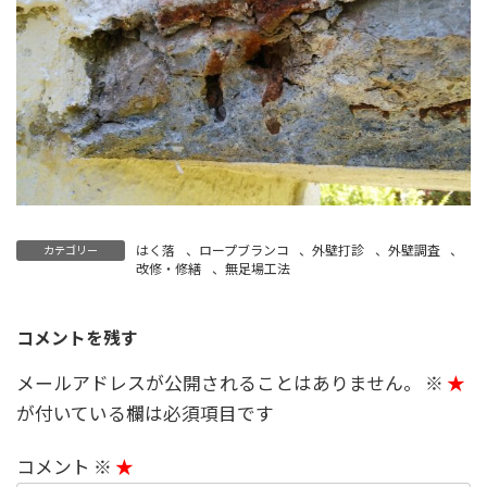
はく落
、
ロープブランコ
、
外壁打診
、
外壁調査
、
カテゴリー
改修・修繕
、
無足場工法
コメントを残す
メールアドレスが公開されることはありません。
※
が付いている欄は必須項目です
コメント
※