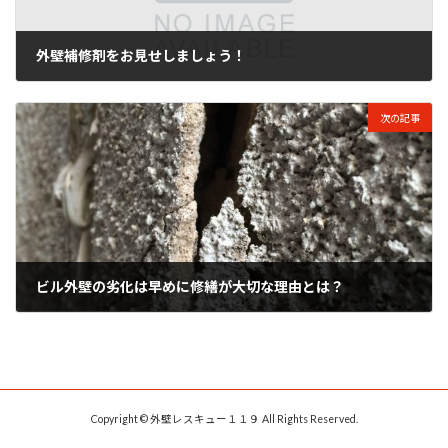
外壁補修剤をお見せしましょう！
2017年5月17日
次の記事
ビル外壁の劣化は早めに修繕が大切な理由とは？
2017年5月19日
Copyright © 外壁レスキュー１１９ All Rights Reserved.
Powered by
WordPress
with
Lightning Theme
&
VK All in One Expansion Unit