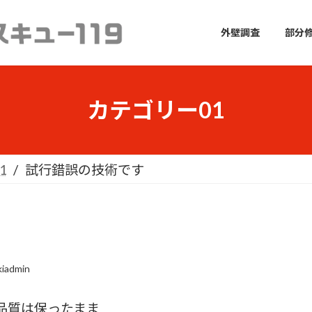
外壁調査
部分
カテゴリー01
1
試行錯誤の技術です
kiadmin
品質は保ったまま