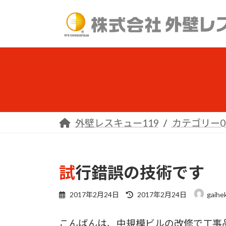
コ
ナ
ン
ビ
テ
ゲ
ン
ー
ツ
シ
へ
ョ
ス
ン
キ
に
ッ
移
外壁レスキュー119
カテゴリー0
プ
動
試行錯誤の技術です
最
2017年2月24日
2017年2月24日
gaihe
終
更
こんばんは、中規模ビルの改修で工事
新