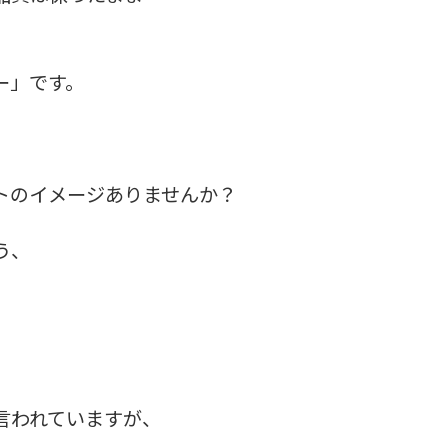
ー」です。
トのイメージありませんか？
う、
、
言われていますが、