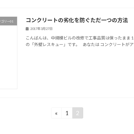
コンクリートの劣化を防ぐただ一つの方法
テゴリー01
2017年3月27日
こんばんは、中規模ビルの改修で工事品質は保ったまま 1
の「外壁レスキュー」です。 あなたは コンクリートがアル
«
1
2
固
固
定
定
ペ
ペ