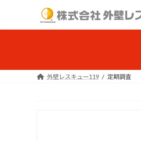
コ
ナ
ン
ビ
テ
ゲ
ン
ー
ツ
シ
へ
ョ
ス
ン
キ
に
ッ
移
外壁レスキュー119
定期調査
プ
動