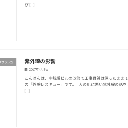
び […]
紫外線の影響
プブランコ
2017年4月9日
こんばんは、中規模ビルの改修で工事品質は保ったまま 1
の「外壁レスキュー」です。 人の肌に悪い紫外線の話を
[…]